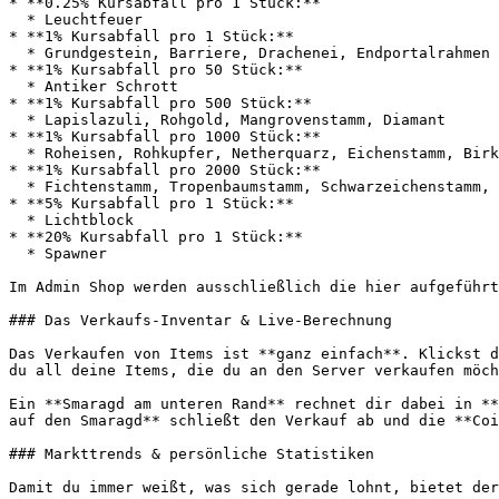
* **0.25% Kursabfall pro 1 Stück:**

  * Leuchtfeuer

* **1% Kursabfall pro 1 Stück:**

  * Grundgestein, Barriere, Drachenei, Endportalrahmen

* **1% Kursabfall pro 50 Stück:**

  * Antiker Schrott

* **1% Kursabfall pro 500 Stück:**

  * Lapislazuli, Rohgold, Mangrovenstamm, Diamant

* **1% Kursabfall pro 1000 Stück:**

  * Roheisen, Rohkupfer, Netherquarz, Eichenstamm, Birkenstamm, Akazienstamm, Kirschstamm, Wirrstiel, Karmesinstiel

* **1% Kursabfall pro 2000 Stück:**

  * Fichtenstamm, Tropenbaumstamm, Schwarzeichenstamm, Blasseichenstamm, Redstone, Kohle

* **5% Kursabfall pro 1 Stück:**

  * Lichtblock

* **20% Kursabfall pro 1 Stück:**

  * Spawner

Im Admin Shop werden ausschließlich die hier aufgeführt
### Das Verkaufs-Inventar & Live-Berechnung

Das Verkaufen von Items ist **ganz einfach**. Klickst d
du all deine Items, die du an den Server verkaufen möch
Ein **Smaragd am unteren Rand** rechnet dir dabei in **
auf den Smaragd** schließt den Verkauf ab und die **Coi
### Markttrends & persönliche Statistiken

Damit du immer weißt, was sich gerade lohnt, bietet der