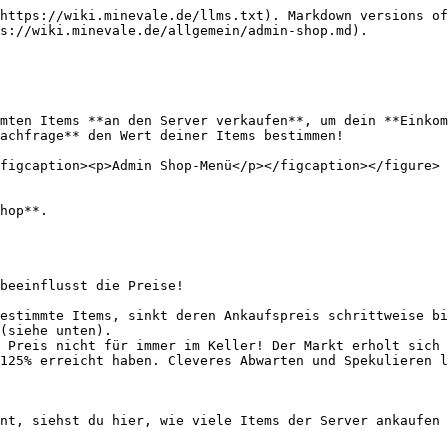
https://wiki.minevale.de/llms.txt). Markdown versions of
s://wiki.minevale.de/allgemein/admin-shop.md).

mten Items **an den Server verkaufen**, um dein **Einkom
achfrage** den Wert deiner Items bestimmen!

figcaption><p>Admin Shop-Menü</p></figcaption></figure>

hop**.

beeinflusst die Preise!

estimmte Items, sinkt deren Ankaufspreis schrittweise bi
(siehe unten).

 Preis nicht für immer im Keller! Der Markt erholt sich 
125% erreicht haben. Cleveres Abwarten und Spekulieren l
nt, siehst du hier, wie viele Items der Server ankaufen 