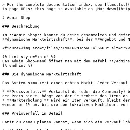
> For the complete documentation index, see [llms.txt](
to page URLs; this page is available as [Markdown](http
# Admin Shop

### Beschreibung

Im **Admin Shop** kannst du deine gesammelten und gefar
**dynamische Marktwirtschaft**, bei der **Angebot und N
<figure><img src="/files/nLxmEPPN3doKDCyl6KR8" alt=""><
{% hint style="info" %}

Das Admin Shop-Menü öffnet man mit dem Befehl **/admins
{% endhint %}

### Die dynamische Marktwirtschaft

Das System simuliert einen echten Markt: Jeder Verkauf 
* **Preisverfall:** Verkaufst du (oder die Community) b
der Preis sinkt, hängt von der Seltenheit des Items ab 
* **Markterholung:** Wird ein Item verkauft, bleibt der
wieder um 1% an, bis sie den lukrativen Höchstwert von 
### Preisverfall im Detail

Damit du genau planen kannst, wann sich ein Verkauf loh