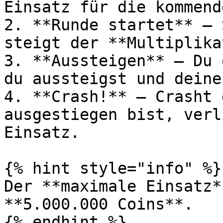
Einsatz für die kommend
2. **Runde startet** – 
steigt der **Multiplika
3. **Aussteigen** – Du 
du aussteigst und deine
4. **Crash!** – Crasht 
ausgestiegen bist, verl
Einsatz.

{% hint style="info" %}

Der **maximale Einsatz*
**5.000.000 Coins**.

{% endhint %}
