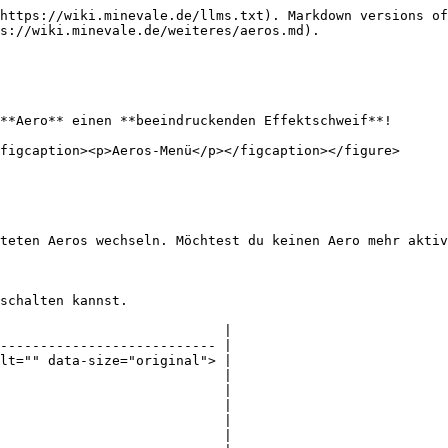
https://wiki.minevale.de/llms.txt). Markdown versions of
s://wiki.minevale.de/weiteres/aeros.md).

**Aero** einen **beeindruckenden Effektschweif**!

figcaption><p>Aeros-Menü</p></figcaption></figure>

teten Aeros wechseln. Möchtest du keinen Aero mehr aktiv
schalten kannst.

                            |

--------------------------- |

lt="" data-size="original"> |

                            |

                            |

                            |

                            |

                            |
