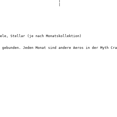
                            |

                            |

ele, Stellar (je nach Monatskollektion)

 gebunden. Jeden Monat sind andere Aeros in der Myth Cra