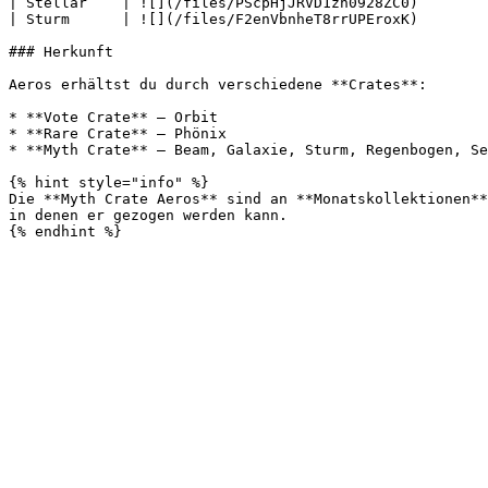
| Stellar    | ![](/files/PScpHjJRVD1zh0928ZC0)        
| Sturm      | ![](/files/F2enVbnheT8rrUPEroxK)        
### Herkunft

Aeros erhältst du durch verschiedene **Crates**:

* **Vote Crate** – Orbit

* **Rare Crate** – Phönix

* **Myth Crate** – Beam, Galaxie, Sturm, Regenbogen, Se
{% hint style="info" %}

Die **Myth Crate Aeros** sind an **Monatskollektionen**
in denen er gezogen werden kann.
