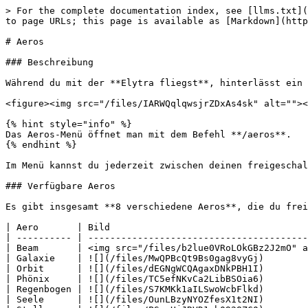
> For the complete documentation index, see [llms.txt](
to page URLs; this page is available as [Markdown](http
# Aeros

### Beschreibung

Während du mit der **Elytra fliegst**, hinterlässt ein 
<figure><img src="/files/IARWQqlqwsjrZDxAs4sk" alt=""><
{% hint style="info" %}

Das Aeros-Menü öffnet man mit dem Befehl **/aeros**.

{% endhint %}

Im Menü kannst du jederzeit zwischen deinen freigeschal
### Verfügbare Aeros

Es gibt insgesamt **8 verschiedene Aeros**, die du frei
| Aero       | Bild                                    
| ---------- | ----------------------------------------
| Beam       | <img src="/files/b2lue0VRoLOkGBz2J2mO" a
| Galaxie    | ![](/files/MwQPBcQt9Bs0gag8vyGj)        
| Orbit      | ![](/files/dEGNgWCQAgaxDNkPBH1I)        
| Phönix     | ![](/files/TC5efNKvCa2LibBSOia6)        
| Regenbogen | ![](/files/S7KMKk1aILSwoWcbFlkd)        
| Seele      | ![](/files/OunLBzyNYOZfesX1t2NI)        