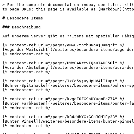
> For the complete documentation index, see [llms.txt](
to page URLs; this page is available as [Markdown](http
# Besondere Items

### Beschreibung

Auf unserem Server gibt es **Items mit speziellen Fähig
{% content-ref url="/pages/eMWO7tnfhBNo4jDXmgrf" %}

[Auge der Weitsicht](/weiteres/besondere-items/auge-der
{% endcontent-ref %}

{% content-ref url="/pages/UWe04KrtvIQauT4HF5Ol" %}

[Aura der Abstoßung](/weiteres/besondere-items/aura-der
{% endcontent-ref %}

{% content-ref url="/pages/1zCd5yjuyUpUVAlTIupi" %}

[Bohrer-Spitzhacke](/weiteres/besondere-items/bohrer-sp
{% endcontent-ref %}

{% content-ref url="/pages/kvgeE0ZGSnUYucmPcZ7A" %}

[Bunter Farbkasten](/weiteres/besondere-items/bunter-fa
{% endcontent-ref %}

{% content-ref url="/pages/kR4cWhYGiGCoJ0M1Ey33" %}

[Bunter Pinsel](/weiteres/besondere-items/bunter-pinsel
{% endcontent-ref %}
