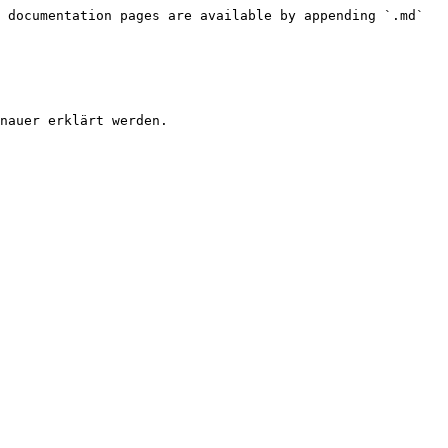
 documentation pages are available by appending `.md` 
nauer erklärt werden.
