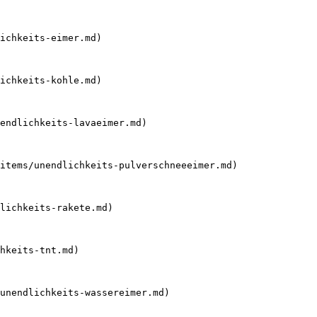
ichkeits-eimer.md)

ichkeits-kohle.md)

endlichkeits-lavaeimer.md)

items/unendlichkeits-pulverschneeeimer.md)

lichkeits-rakete.md)

hkeits-tnt.md)

unendlichkeits-wassereimer.md)
